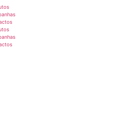
utos
anhas
actos
utos
anhas
actos